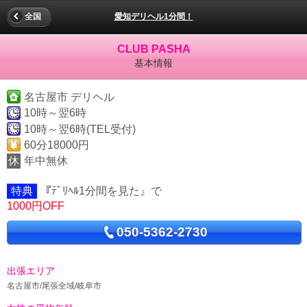
全国
愛知デリヘル1分間！
CLUB PASHA
基本情報
名古屋市 デリヘル
10時～翌6時
10時～翌6時(TEL受付)
60分18000円
休
年中無休
特典
『ﾃﾞﾘﾍﾙ1分間を見た』で
1000円OFF
050-5362-2730
出張エリア
名古屋市/尾張全域/岐阜市