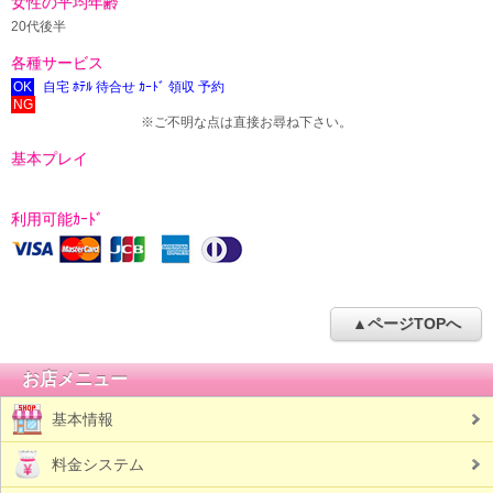
女性の平均年齢
20代後半
各種サービス
OK
自宅 ﾎﾃﾙ 待合せ ｶｰﾄﾞ 領収 予約
NG
※ご不明な点は直接お尋ね下さい。
基本プレイ
利用可能ｶｰﾄﾞ
▲ページTOPへ
お店メニュー
基本情報
料金システム