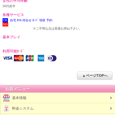
女性の平均年齢
30代前半
各種サービス
OK
自宅 ﾎﾃﾙ 待合せ ｶｰﾄﾞ 領収 予約
NG
※ご不明な点は直接お尋ね下さい。
基本プレイ
利用可能ｶｰﾄﾞ
▲ページTOPへ
お店メニュー
基本情報
料金システム