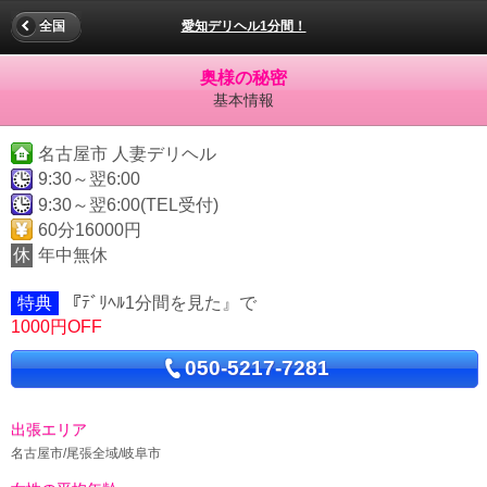
全国
愛知デリヘル1分間！
奥様の秘密
基本情報
名古屋市 人妻デリヘル
9:30～翌6:00
9:30～翌6:00(TEL受付)
60分16000円
休
年中無休
特典
『ﾃﾞﾘﾍﾙ1分間を見た』で
1000円OFF
050-5217-7281
出張エリア
名古屋市/尾張全域/岐阜市