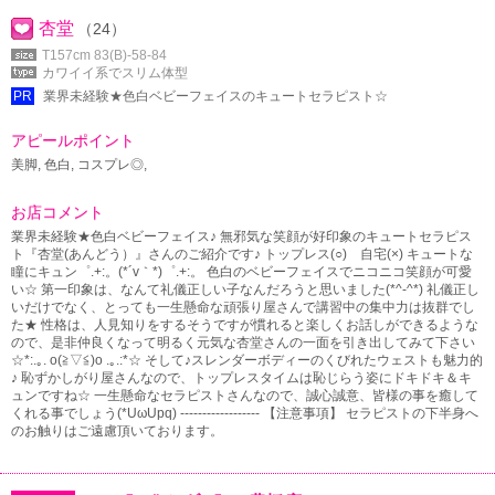
杏堂
（24）
T157cm 83(B)-58-84
カワイイ系でスリム体型
PR
業界未経験★色白ベビーフェイスのキュートセラピスト☆
アピールポイント
美脚, 色白, コスプレ◎,
お店コメント
業界未経験★色白ベビーフェイス♪ 無邪気な笑顔が好印象のキュートセラピス
ト『杏堂(あんどう）』さんのご紹介です♪ トップレス(○) 自宅(×) キュートな
瞳にキュン゜.+:。(*´v｀*)゜.+:。 色白のベビーフェイスでニコニコ笑顔が可愛
い☆ 第一印象は、なんて礼儀正しい子なんだろうと思いました(*^-^*) 礼儀正し
いだけでなく、とっても一生懸命な頑張り屋さんで講習中の集中力は抜群でし
た★ 性格は、人見知りをするそうですが慣れると楽しくお話しができるような
ので、是非仲良くなって明るく元気な杏堂さんの一面を引き出してみて下さい
☆*:.｡. o(≧▽≦)o .｡.:*☆ そして♪スレンダーボディーのくびれたウェストも魅力的
♪ 恥ずかしがり屋さんなので、トップレスタイムは恥じらう姿にドキドキ＆キ
ュンですね☆ 一生懸命なセラピストさんなので、誠心誠意、皆様の事を癒して
くれる事でしょう(*UωUpq) ------------------ 【注意事項】 セラピストの下半身へ
のお触りはご遠慮頂いております。