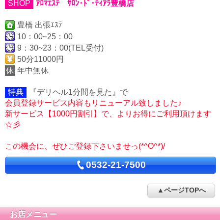
SHOP
ｱﾛﾏｴｽﾃ ｻﾛﾝ･ﾄﾞ･ﾃｨｱﾗ豊橋店
豊橋 出張ｴｽﾃ
10：00~25：00
9：30~23：00(TEL受付)
50分11000円
休
年中無休
特典
『デリヘル1分間を見た』で
会員登録サービス内容もリニューアル致しました♪
新サービス【1000円割引】で、よりお得にご利用頂けます
☆彡
この機会に、ぜひご登録下さいませっ(*^O^*)/
0532-21-7500
▲ページTOPへ
お店メニュー