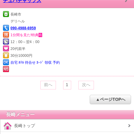
チュパチャップス
長崎市
デリヘル
090-4988-6959
1分間を見た!特典
有
12：00～翌4：00
20代前半
30分10000円
自宅 ﾎﾃﾙ 待合せ ｶｰﾄﾞ 領収 予約
前へ
1
次へ
▲ページTOPへ
長崎メニュー
長崎トップ