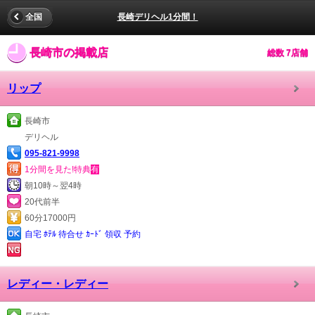
全国
長崎デリヘル1分間！
長崎市の掲載店
総数 7店舗
リップ
長崎市
デリヘル
095-821-9998
1分間を見た!特典
有
朝10時～翌4時
20代前半
60分17000円
自宅 ﾎﾃﾙ 待合せ ｶｰﾄﾞ 領収 予約
レディー・レディー