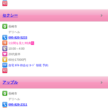
セクシー
長崎市
デリヘル
095-820-5233
1分間を見た!特典
有
10:00～4:00
20代前半
60分17000円
自宅 ﾎﾃﾙ 待合せ ｶｰﾄﾞ 領収 予約
アップル
長崎市
デリヘル
095-829-2311