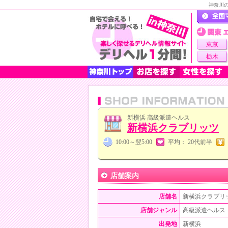
神奈川
東京
栃木
新横浜 高級派遣ヘルス
新横浜クラブリッツ
10:00～翌5:00
平均： 20代前半
店舗案内
店舗名
新横浜クラブリ
店舗ジャンル
高級派遣ヘルス
出発地
新横浜