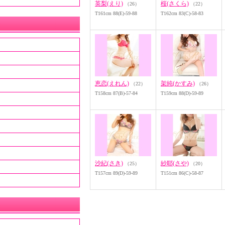
英梨(えり)
桜(さくら)
（26）
（22）
T161cm 88(E)-59-88
T162cm 83(C)-58-83
恵恋(えれん)
架純(かすみ)
（22）
（26）
T158cm 87(B)-57-84
T159cm 88(D)-59-89
沙紀(さき)
紗耶(さや)
（25）
（20）
T157cm 89(D)-59-89
T151cm 86(C)-58-87