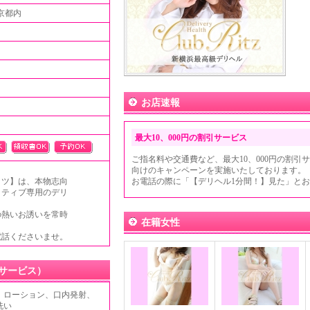
京都内
お店速報
最大10、000円の割引サービス
ご指名料や交通費など、最大10、000円の割
向けのキャンペーンを実施いたしております。
ッツ】は、本物志向
お電話の際に「【デリヘル1分間！】見た」と
クティブ専用のデリ
の熱いお誘いを常時
在籍女性
電話くださいませ。
サービス）
、ローション、口内発射、
洗い