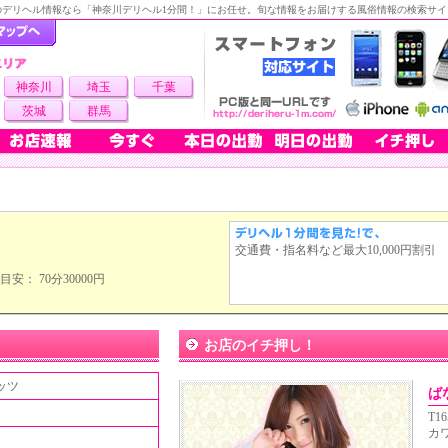
のデリヘル情報なら「神奈川デリヘル1分間！」にお任せ。旬な情報をお届けする風俗情報の検索サイ
神奈川
埼玉
千葉
茨城
群馬
交通費・指名料など最大10,000円割引
目安： 70分30000円
お店のイチ押し！
ッツ
ば
T16
カ