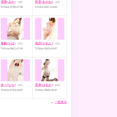
実香(みか)
彩音(あやね)
（20）
（24）
T156cm 87(B)-57-86
T154cm 85(C)-58-84
香帆(かほ)
香恋(かれん)
（25）
（22）
T161cm 86(C)-57-85
T158cm 85(D)-58-87
奈々(なな)
遥香(はるか)
（22）
（23）
T163cm 87(D)-58-87
T159cm 88(D)-58-87
→
一覧表示