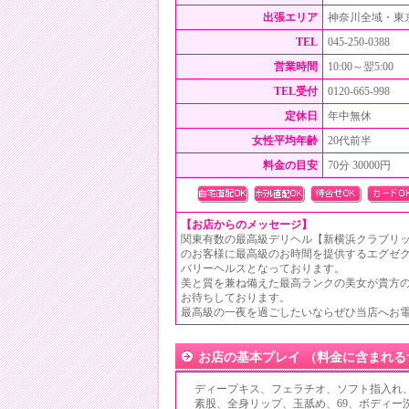
出張エリア
神奈川全域・東
TEL
045-250-0388
営業時間
10:00～翌5:00
TEL受付
0120-665-998
定休日
年中無休
女性平均年齢
20代前半
料金の目安
70分 30000円
【お店からのメッセージ】
関東有数の最高級デリヘル【新横浜クラブリ
のお客様に最高級のお時間を提供するエグゼ
バリーヘルスとなっております。
美と質を兼ね備えた最高ランクの美女が貴方
お待ちしております。
最高級の一夜を過ごしたいならぜひ当店へお
お店の基本プレイ （料金に含まれる
ディープキス、フェラチオ、ソフト指入れ
素股、全身リップ、玉舐め、69、ボディー