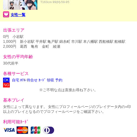
T163cm 99(H)-59-95
女性一覧
出張エリア
0円 小岩駅
1,000円 新小岩駅 平井駅 亀戸駅 錦糸町 市川駅 本八幡駅 西船橋駅 船橋駅
2,000円 葛西 亀有 金町 綾瀬
女性の平均年齢
30代前半
各種サービス
OK
自宅 ﾎﾃﾙ 待合せ ｶｰﾄﾞ 領収 予約
NG
※ご不明な点は直接お尋ね下さい。
基本プレイ
女性によって異なります。 女性にプロフィールページのプレイデータ内の○印
以上のプレイとなるのでプロフィールページをご確認下さい。
利用可能ｶｰﾄﾞ