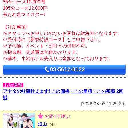
85分コース10,000円
105分コース12,000円
来たれ砦マイスター!
【注意事項】
※スタッフへお申し出のないお客様は対象外となります。
※受付時に【新規特設コース】とご申告下さい。
※その他、イベント・割引との併用不可。
※指名料、交通費は別途かかります。
※基本、小岩ホテル先入りの金額となっております。
03-5612-8122
お店速報
アナタの欲望叶えます! この価格・この奥様・この密着 2回
戦
[2026-08-08 11:25:29]
お店イチ押し!
畑山
（47）