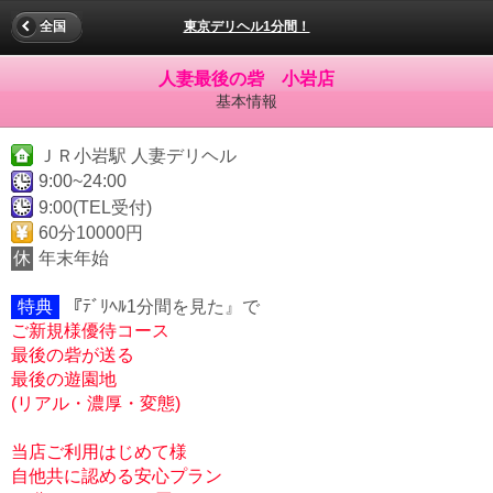
全国
東京デリヘル1分間！
人妻最後の砦 小岩店
基本情報
ＪＲ小岩駅 人妻デリヘル
9:00~24:00
9:00(TEL受付)
60分10000円
休
年末年始
特典
『ﾃﾞﾘﾍﾙ1分間を見た』で
ご新規様優待コース
最後の砦が送る
最後の遊園地
(リアル・濃厚・変態)
当店ご利用はじめて様
自他共に認める安心プラン