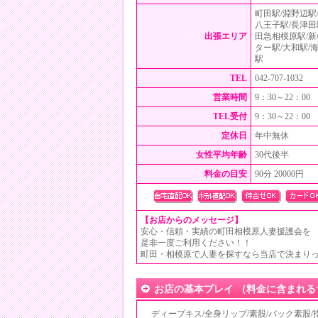
町田駅/淵野辺駅
八王子駅/⻑津田
出張エリア
田急相模原駅/新
ター駅/大和駅/
駅
TEL
042-707-1032
営業時間
9：30～22：00
TEL受付
9：30～22：00
定休日
年中無休
女性平均年齢
30代後半
料金の目安
90分 20000円
【お店からのメッセージ】
安心・信頼・実績の町田相模原人妻援護会を
是非一度ご利用ください！！
町田・相模原で人妻を探すなら当店で決まり
お店の基本プレイ （料金に含まれる
ディープキス/全身リップ/素股/バック素股/