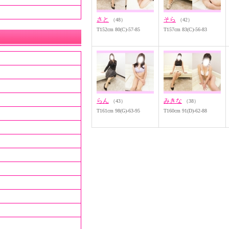
さと
そら
（48）
（42）
T152cm 80(C)-57-85
T157cm 83(C)-56-83
らん
みきな
（43）
（38）
T161cm 98(G)-63-95
T160cm 91(D)-62-88