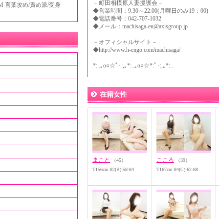
－町田相模原人妻援護会－
M 言葉攻め/責め派/受身
◆営業時間：9:30～22:00(月曜日のみ19：00)
◆電話番号：042-707-1032
◆メール：machisaga-en@axisgroup.jp
－オフィシャルサイト－
◆http://www.h-engo.com/machisaga/
*:..｡o○☆ﾟ･:,｡*:..｡o○☆*:ﾟ･:,｡*:..
在籍女性
まこと
こころ
（45）
（39）
T156cm 82(B)-58-84
T167cm 84(C)-62-88