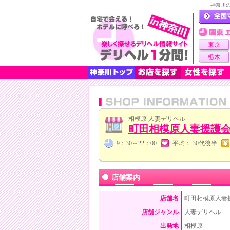
神奈川
東京
栃木
相模原 人妻デリヘル
町田相模原人妻援護
9：30～22：00
平均： 30代後半
店舗案内
店舗名
町田相模原人妻
店舗ジャンル
人妻デリヘル
出発地
相模原