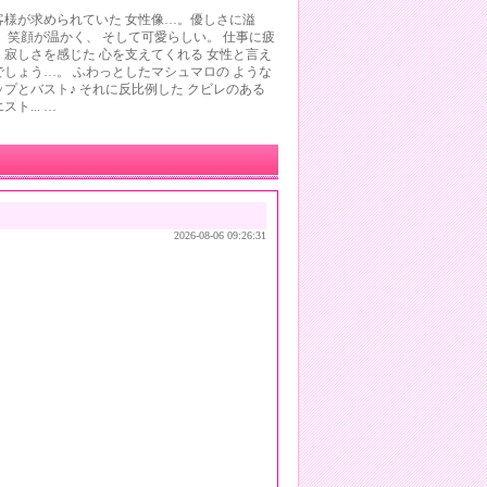
客様が求められていた 女性像…。優しさに溢
、 笑顔が温かく、 そして可愛らしい。 仕事に疲
、寂しさを感じた 心を支えてくれる 女性と言え
でしょう…。 ふわっとしたマシュマロの ような
ップとバスト♪ それに反比例した クビレのある
スト... …
2026-08-06 09:26:31