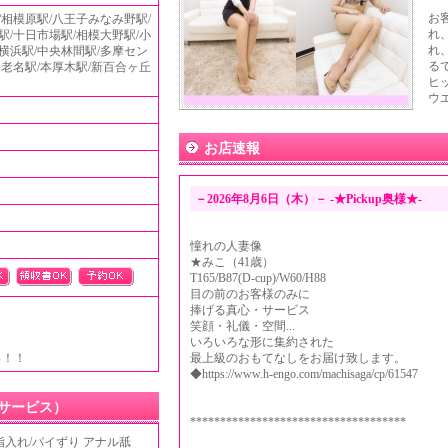
お
/相模原駅/八王子みなみ野駅/
れ
駅/十日市場駅/相模大野駅/小
れ
横浜駅/中央林間駅/多摩セン
る
海老名駅/本厚木駅/新百合ヶ丘
ヒ
ウエ
お店速報
－2026年8月6日（木）－ -★Pickup奥様★-
憧れの人妻像
★みこ（41歳）
T165/B87(D-cup)/W60/H88
目の前のお客様のみに
捧げる真心・サービス
笑顔・礼儀・空間...
いろいろな形に集約された
っ！！
最上級のおもてなしをお届け致します。
◆https://www.h-engo.com/machisaga/cp/61547
サービス）
************************************
指入れ/パイずり アナル舐