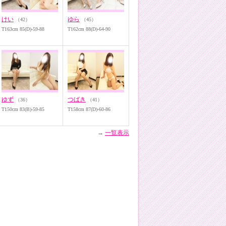
けい
ゆら
（42）
（45）
T163cm 85(D)-59-88
T162cm 88(D)-64-90
ゆず
つばき
（36）
（41）
T150cm 83(B)-59-85
T158cm 87(D)-60-86
→
一覧表示