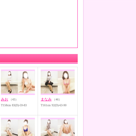
みお
まなみ
（43）
（46）
T158cm 83(D)-59-83
T161cm 92(D)-63-90