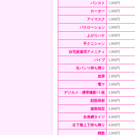
パンスト
1,000円
ローター
1,000円
アイマスク
1,000円
バスローション
1,000円
よがりハケ
1,000円
手クニシャン
1,000円
⾃宅派遣⽤アメニティ
1,000円
バイブ
2,000円
生パンツ持ち帰り
2,000円
放尿
2,000円
電マ
3,000円
デジカメ・携帯撮影×5 枚
3,000円
顔面発射
3,000円
服装指定
3,000円
全身網タイツ
4,000円
生下着上下持ち帰り
4,000円
精飲
5,000円