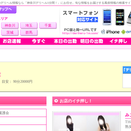
のデリヘル情報なら「神奈川デリヘル1分間！」にお任せ。旬な情報をお届けする風俗情報の検索サイ
神奈川
埼玉
千葉
茨城
群馬
会
目安： 90分20000円
お店のイチ押し！
援護会
み
T16
熟