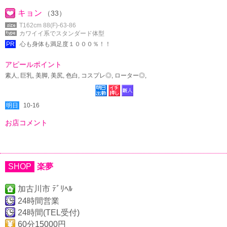
キョン
（33）
T162cm 88(F)-63-86
カワイイ系でスタンダード体型
PR
心も身体も満足度１０００％！！
アピールポイント
素人, 巨乳, 美脚, 美尻, 色白, コスプレ◎, ローター◎,
明日
10-16
お店コメント
SHOP
楽夢
加古川市 ﾃﾞﾘﾍﾙ
24時間営業
24時間(TEL受付)
60分15000円