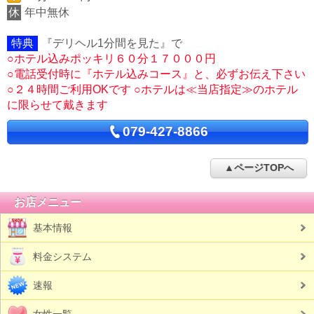
休
年中無休
特典
『デリヘル1分間を見た』で
○ホテル込みポッキリ６０分１７０００円
○電話受付時に『ホテル込みコース』と、必ずお伝え下さい
○２４時間ご利用OKです ○ホテルは≪当店指定≫のホテル
に限らせて戴きます
079-427-8866
▲ページTOPへ
お店メニュー
基本情報
料金システム
速報