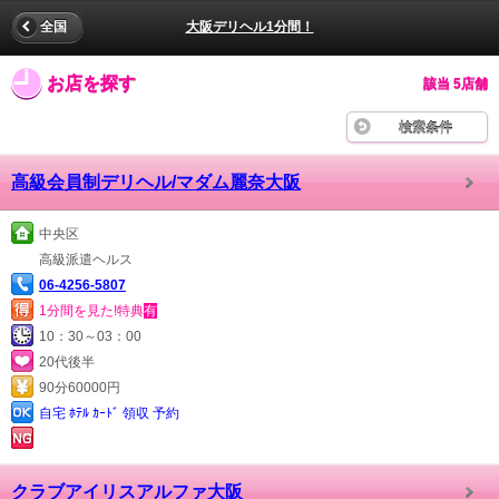
全国
大阪デリヘル1分間！
お店を探す
該当 5店舗
検索条件
高級会員制デリヘル/マダム麗奈大阪
中央区
高級派遣ヘルス
06-4256-5807
1分間を見た!特典
有
10：30～03：00
20代後半
90分60000円
自宅 ﾎﾃﾙ ｶｰﾄﾞ 領収 予約
クラブアイリスアルファ大阪