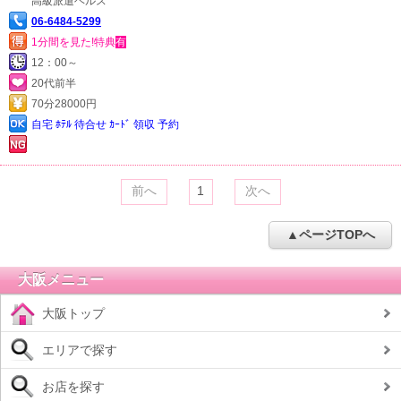
高級派遣ヘルス
06-6484-5299
1分間を見た!特典
有
12：00～
20代前半
70分28000円
自宅 ﾎﾃﾙ 待合せ ｶｰﾄﾞ 領収 予約
前へ
1
次へ
▲ページTOPへ
大阪メニュー
大阪トップ
エリアで探す
お店を探す