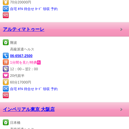
70分20000円
自宅 ﾎﾃﾙ 待合せ ｶｰﾄﾞ 領収 予約
アルティマトゥーレ
難波
高級派遣ヘルス
06-6567-2500
1分間を見た!特典
有
12：00～翌2：00
20代前半
60分17000円
自宅 ﾎﾃﾙ 待合せ ｶｰﾄﾞ 領収 予約
インペリアル東京 大阪店
日本橋