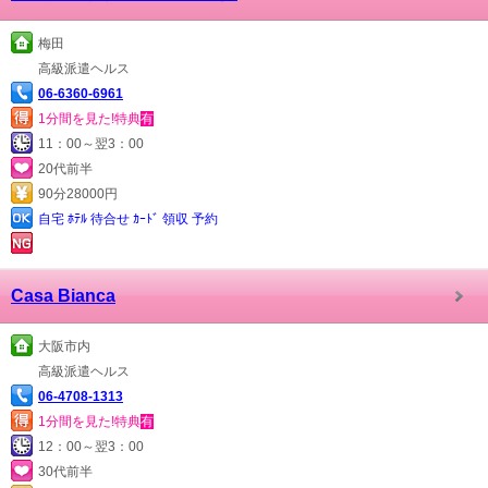
梅田
高級派遣ヘルス
06-6360-6961
1分間を見た!特典
有
11：00～翌3：00
20代前半
90分28000円
自宅 ﾎﾃﾙ 待合せ ｶｰﾄﾞ 領収 予約
Casa Bianca
大阪市内
高級派遣ヘルス
06-4708-1313
1分間を見た!特典
有
12：00～翌3：00
30代前半