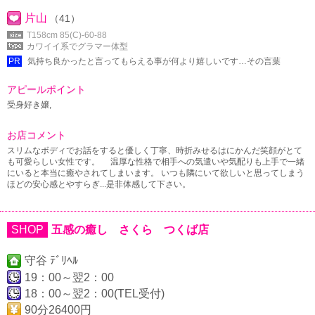
片山
（41）
T158cm 85(C)-60-88
カワイイ系でグラマー体型
PR
気持ち良かったと言ってもらえる事が何より嬉しいです…その言葉
アピールポイント
受身好き嬢,
お店コメント
スリムなボディでお話をすると優しく丁寧、時折みせるはにかんだ笑顔がとて
も可愛らしい女性です。 温厚な性格で相手への気遣いや気配りも上手で一緒
にいると本当に癒やされてしまいます。 いつも隣にいて欲しいと思ってしまう
ほどの安心感とやすらぎ...是非体感して下さい。
SHOP
五感の癒し さくら つくば店
守谷 ﾃﾞﾘﾍﾙ
19：00～翌2：00
18：00～翌2：00(TEL受付)
90分26400円