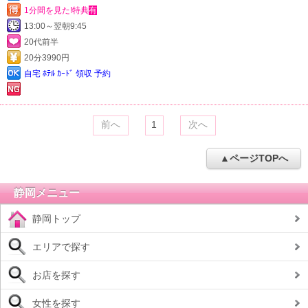
1分間を見た!特典
有
13:00～翌朝9:45
20代前半
20分3990円
自宅 ﾎﾃﾙ ｶｰﾄﾞ 領収 予約
前へ
1
次へ
▲ページTOPへ
静岡メニュー
静岡トップ
エリアで探す
お店を探す
女性を探す