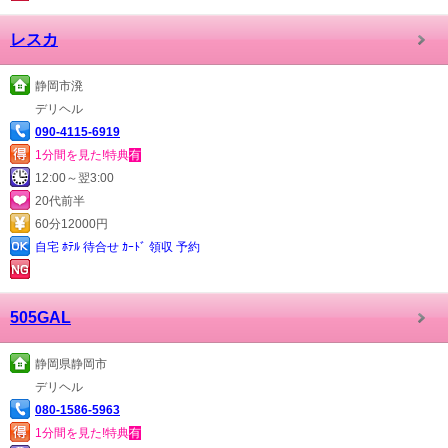
レスカ
静岡市溌
デリヘル
090-4115-6919
1分間を見た!特典
有
12:00～翌3:00
20代前半
60分12000円
自宅 ﾎﾃﾙ 待合せ ｶｰﾄﾞ 領収 予約
505GAL
静岡県静岡市
デリヘル
080-1586-5963
1分間を見た!特典
有