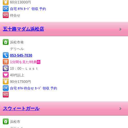
60分13000円
自宅 ﾎﾃﾙ ｶｰﾄﾞ 領収 予約
待合せ
五十路マダム浜松店
浜松市発
デリヘル
053-545-7030
1分間を見た!特典
有
10：00～Ｌａｓｔ
40代以上
90分17500円
自宅 ﾎﾃﾙ 待合せ ｶｰﾄﾞ 領収 予約
スウィートガール
浜松市