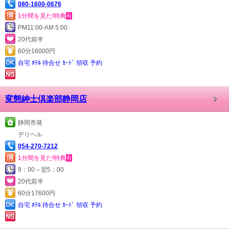
080-1600-0676
1分間を見た!特典
有
PM11:00-AM 5:00
20代前半
60分16000円
自宅 ﾎﾃﾙ 待合せ ｶｰﾄﾞ 領収 予約
変態紳士倶楽部静岡店
静岡市発
デリヘル
054-270-7212
1分間を見た!特典
有
9：00～翌5：00
20代前半
60分17600円
自宅 ﾎﾃﾙ 待合せ ｶｰﾄﾞ 領収 予約