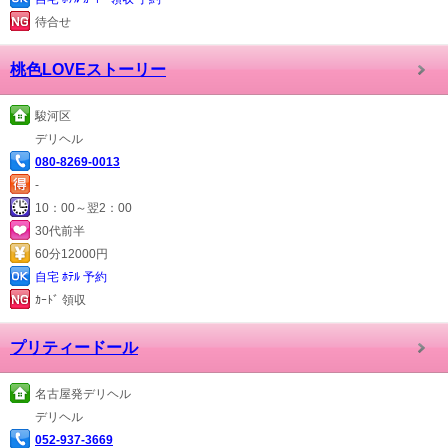
待合せ
桃色LOVEストーリー
駿河区
デリヘル
080-8269-0013
-
10：00～翌2：00
30代前半
60分12000円
自宅 ﾎﾃﾙ 予約
ｶｰﾄﾞ 領収
プリティードール
名古屋発デリヘル
デリヘル
052-937-3669