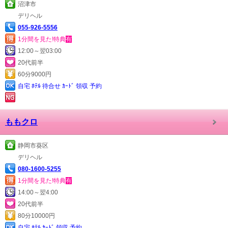
沼津市
デリヘル
055-926-5556
1分間を見た!特典
有
12:00～翌03:00
20代前半
60分9000円
自宅 ﾎﾃﾙ 待合せ ｶｰﾄﾞ 領収 予約
ももクロ
静岡市葵区
デリヘル
080-1600-5255
1分間を見た!特典
有
14:00～翌4:00
20代前半
80分10000円
自宅 ﾎﾃﾙ ｶｰﾄﾞ 領収 予約