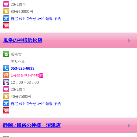
20代前半
80分10000円
自宅 ﾎﾃﾙ 待合せ ｶｰﾄﾞ 領収 予約
風俗の神様浜松店
浜松市
デリヘル
053-525-6633
1分間を見た!特典
有
12：00～03：00
20代前半
40分7500円
自宅 ﾎﾃﾙ 待合せ ｶｰﾄﾞ 領収 予約
静岡♂風俗の神様 沼津店