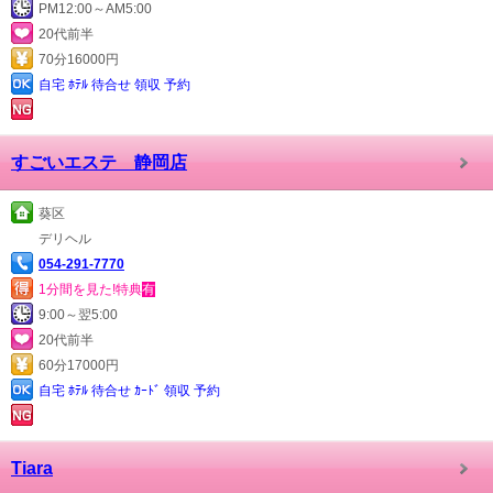
PM12:00～AM5:00
20代前半
70分16000円
自宅 ﾎﾃﾙ 待合せ 領収 予約
すごいエステ 静岡店
葵区
デリヘル
054-291-7770
1分間を見た!特典
有
9:00～翌5:00
20代前半
60分17000円
自宅 ﾎﾃﾙ 待合せ ｶｰﾄﾞ 領収 予約
Tiara