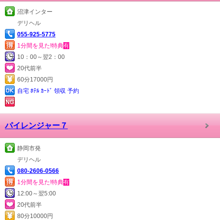
沼津インター
デリヘル
055-925-5775
1分間を見た!特典
有
10：00～翌2：00
20代前半
60分17000円
自宅 ﾎﾃﾙ ｶｰﾄﾞ 領収 予約
パイレンジャー７
静岡市発
デリヘル
080-2606-0566
1分間を見た!特典
有
12:00～翌5:00
20代前半
80分10000円