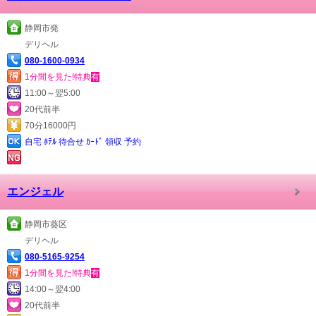
静岡市発
デリヘル
080-1600-0934
1分間を見た!特典
有
11:00～翌5:00
20代前半
70分16000円
自宅 ﾎﾃﾙ 待合せ ｶｰﾄﾞ 領収 予約
エンジェル
静岡市葵区
デリヘル
080-5165-9254
1分間を見た!特典
有
14:00～翌4:00
20代前半