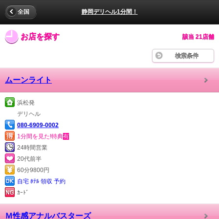
全国
静岡デリヘル1分間！
お店を探す
該当 21店舗
検索条件
ムーンライト
浜松発
デリヘル
080-6909-0002
1分間を見た!特典
有
24時間営業
20代前半
60分9800円
自宅 ﾎﾃﾙ 領収 予約
ｶｰﾄﾞ
Ｍ性感アナルバスターズ