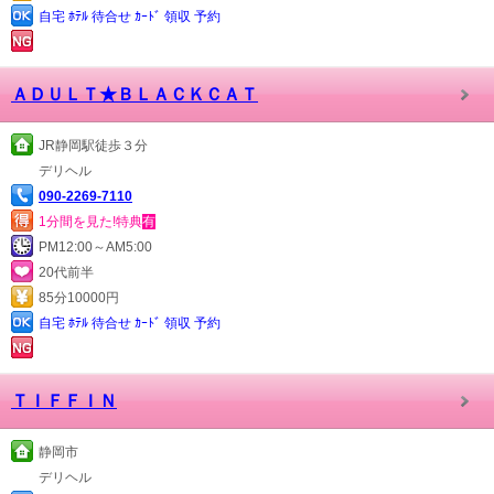
自宅 ﾎﾃﾙ 待合せ ｶｰﾄﾞ 領収 予約
ＡＤＵＬＴ★ＢＬＡＣＫＣＡＴ
JR静岡駅徒歩３分
デリヘル
090-2269-7110
1分間を見た!特典
有
PM12:00～AM5:00
20代前半
85分10000円
自宅 ﾎﾃﾙ 待合せ ｶｰﾄﾞ 領収 予約
ＴＩＦＦＩＮ
静岡市
デリヘル