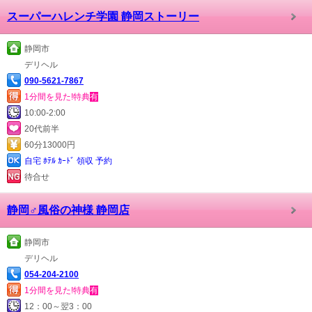
スーパーハレンチ学園 静岡ストーリー
静岡市
デリヘル
090-5621-7867
1分間を見た!特典
有
10:00-2:00
20代前半
60分13000円
自宅 ﾎﾃﾙ ｶｰﾄﾞ 領収 予約
待合せ
静岡♂風俗の神様 静岡店
静岡市
デリヘル
054-204-2100
1分間を見た!特典
有
12：00～翌3：00