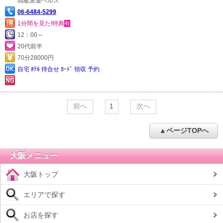
高級派遣ヘルス
06-6484-5299
1分間を見た!特典
有
12：00～
20代前半
70分28000円
自宅 ﾎﾃﾙ 待合せ ｶｰﾄﾞ 領収 予約
前へ
1
次へ
▲ページTOPへ
大阪メニュー
大阪トップ
エリアで探す
お店を探す