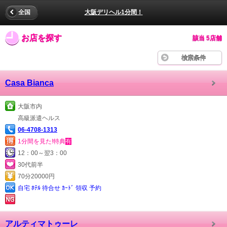
全国
大阪デリヘル1分間！
お店を探す
該当 5店舗
検索条件
Casa Bianca
大阪市内
高級派遣ヘルス
06-4708-1313
1分間を見た!特典
有
12：00～翌3：00
30代前半
70分20000円
自宅 ﾎﾃﾙ 待合せ ｶｰﾄﾞ 領収 予約
アルティマトゥーレ