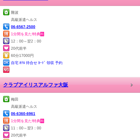
難波
高級派遣ヘルス
06-6567-2500
1分間を見た!特典
有
12：00～翌2：00
20代前半
60分17000円
自宅 ﾎﾃﾙ 待合せ ｶｰﾄﾞ 領収 予約
クラブアイリスアルファ大阪
梅田
高級派遣ヘルス
06-6360-6961
1分間を見た!特典
有
11：00～翌3：00
20代前半