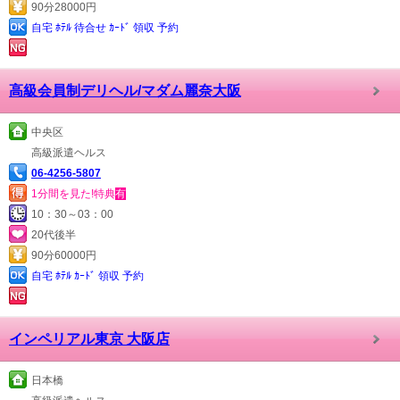
90分28000円
自宅 ﾎﾃﾙ 待合せ ｶｰﾄﾞ 領収 予約
高級会員制デリヘル/マダム麗奈大阪
中央区
高級派遣ヘルス
06-4256-5807
1分間を見た!特典
有
10：30～03：00
20代後半
90分60000円
自宅 ﾎﾃﾙ ｶｰﾄﾞ 領収 予約
インペリアル東京 大阪店
日本橋