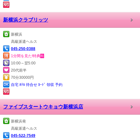
新横浜クラブリッツ
新横浜
高級派遣ヘルス
045-250-0388
1分間を見た!特典
有
10:00～翌5:00
20代前半
70分30000円
自宅 ﾎﾃﾙ 待合せ ｶｰﾄﾞ 領収 予約
ファイブスタートウキョウ新横浜店
新横浜発
高級派遣ヘルス
045-522-7549