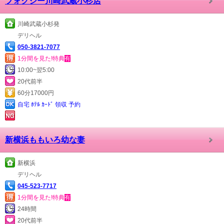
フォクシー川崎武蔵小杉店
川崎武蔵小杉発
デリヘル
050-3821-7077
1分間を見た!特典
有
10:00~翌5:00
20代前半
60分17000円
自宅 ﾎﾃﾙ ｶｰﾄﾞ 領収 予約
新横浜ももいろ幼な妻
新横浜
デリヘル
045-523-7717
1分間を見た!特典
有
24時間
20代前半