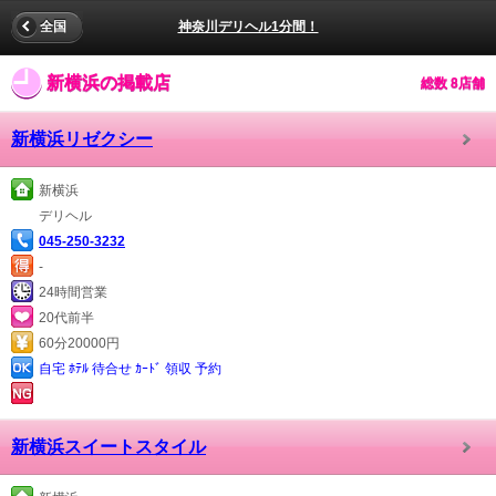
全国
神奈川デリヘル1分間！
新横浜の掲載店
総数 8店舗
新横浜リゼクシー
新横浜
デリヘル
045-250-3232
-
24時間営業
20代前半
60分20000円
自宅 ﾎﾃﾙ 待合せ ｶｰﾄﾞ 領収 予約
新横浜スイートスタイル