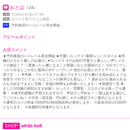
おとは
（24）
T158cm 87(E)-57-86
カワイイ系でスリム体型
PR
予約推奨のハイレベル美女降臨
アピールポイント
お店コメント
★予約推奨のハイレベル美女降臨 ★可愛いルックス+素晴らしいスタイル ★究
極のエロさと癒しのお届け♪ ▼ルックス そのお顔の可愛さと愛らしい声にメロ
メロ確定！？ 一度逢ったら虜になること間違いなしの運命の人！ それでいてし
っかり出るとこが出た最高のボディバランス 色白のお肌とのマリアージュ、最
高です…！ ▼性格・プレイスタイル 誰とでもすぐに打ち解ける包み込むような
包容力 それでいてえっちなことへの探求心も底なし！？ 責めるのも責められる
のも大好きでまさに天職！ 至福の時間をお約束いたします！ ▼面接官一言 来
ましたSSS級の絶対おすすめ娘！ ルックス・雰囲気・エロさどれを取っても優
勝！ 今後予約困難が予想されますので、早目のご予約を！ 一度は必ずお遊びし
てくださいね！ ※渋谷（道玄坂・円山町）ホテル限定でのご案内となります。
※通常のコース料金+5000円の特別指名料が発生します。 ※延長30分14,000円
となります。 ※各種割引対象外となります。
SHOP
white bell